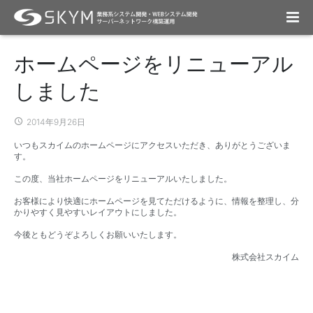
会社情報
ホームページをリニューアル
事業内容
会社概要
しました
採用情報
アクセスマップ
システムエンジニアリングサービス
2014年9月26日
いつもスカイムのホームページにアクセスいただき、ありがとうございま
働き方
トピック
デザインクリエイターサービス
新卒採用
す。
DX推進方針
この度、当社ホームページをリニューアルいたしました。
オーダーメイドシステム開発
中途採用
お客様により快適にホームページを見てただけるように、情報を整理し、分
パートナー募集
インフラエンジニアリング
未経験採用
かりやすく見やすいレイアウトにしました。
今後ともどうぞよろしくお願いいたします。
WordPress 導入支援
採用応募フォーム
株式会社スカイム
マインドマップ事業
Google Apps 導入支援