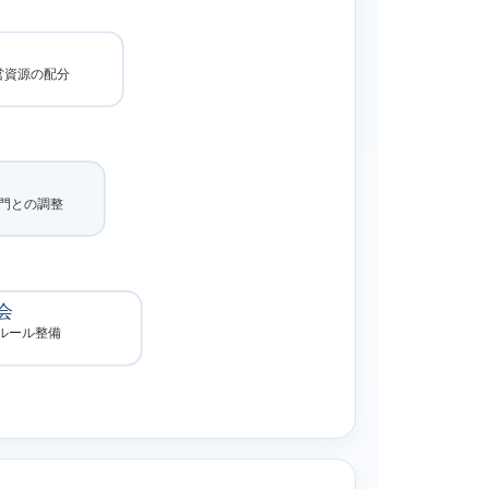
営資源の配分
門との調整
会
ルール整備