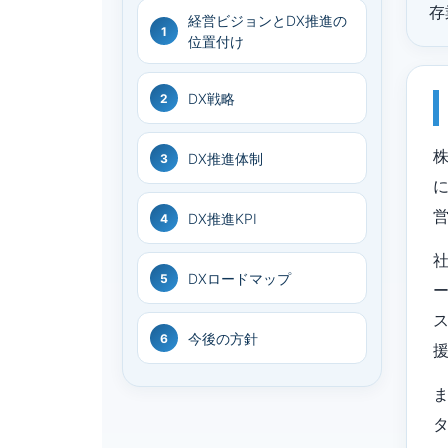
存
経営ビジョンとDX推進の
1
位置付け
DX戦略
2
DX推進体制
3
DX推進KPI
4
DXロードマップ
5
今後の方針
6